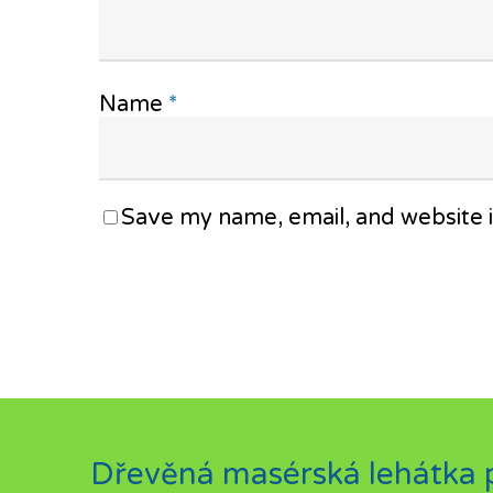
Name
*
Save my name, email, and website i
Dřevěná masérská lehátka p