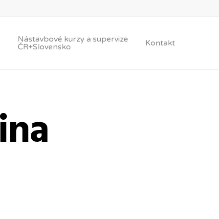
Nástavbové kurzy a supervize
Kontakt
ČR+Slovensko
ina