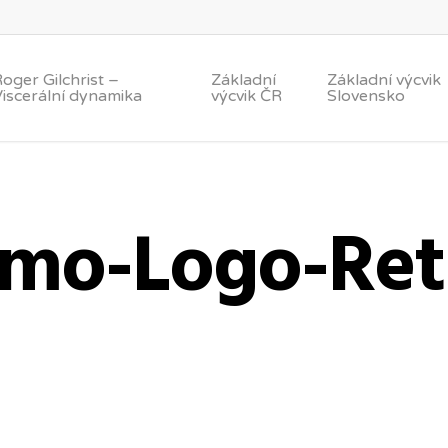
oger Gilchrist –
Základní
Základní výcvik
Viscerální dynamika
výcvik ČR
Slovensko
mo-Logo-Ret